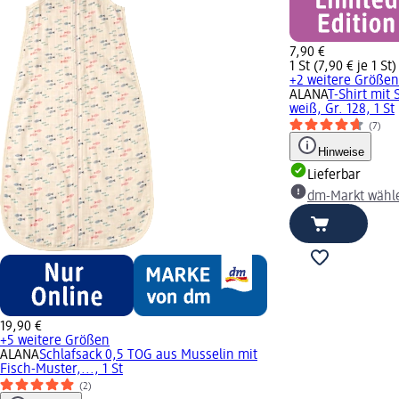
7,90 €
1 St (7,90 € je 1 St)
+2 weitere Größen
ALANA
T-Shirt mit
weiß, Gr. 128, 1 St
(7)
Hinweise
Lieferbar
dm-Markt wähl
19,90 €
+5 weitere Größen
ALANA
Schlafsack 0,5 TOG aus Musselin mit
Fisch-Muster,..., 1 St
(2)