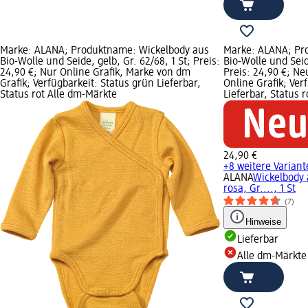
Marke: ALANA; Produktname: Wickelbody aus
Marke: ALANA; Pr
Bio-Wolle und Seide, gelb, Gr. 62/68, 1 St; Preis:
Bio-Wolle und Seide
24,90 €; Nur Online Grafik, Marke von dm
Preis: 24,90 €; Ne
Grafik; Verfügbarkeit: Status grün Lieferbar,
Online Grafik; Ver
Status rot Alle dm-Märkte
Lieferbar, Status 
24,90 €
+8 weitere Varian
ALANA
Wickelbody 
rosa, Gr...., 1 St
(7)
Hinweise
Lieferbar
Alle dm-Märkte