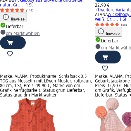
ALANA
Wickelbody aus Bio-Wolle und Seide,
natur, Gr...., 1 St
22,90 €
+1 weitere Variant
(149)
ALANA
Wickelbody 
Hinweise
weiß, Gr...., 1 St
(48)
Lieferbar
Hinweise
dm-Markt wählen
Lieferbar
dm-Markt wähl
Marke: ALANA; Produktname: Schlafsack 0,5
Marke: ALANA; Pr
TOG aus Musselin mit Löwen-Muster, rotbraun,
Geburtstagskrone a
80 cm, 1 St; Preis: 19,90 €; Marke von dm
Preis: 12,90 €; Nu
Grafik; Verfügbarkeit: Status grün Lieferbar,
dm Grafik; Verfügb
Status grau dm-Markt wählen
Lieferbar, Status 