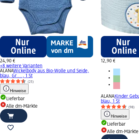
24,90 €
12,90 €
+8 weitere Varianten
ALANA
Wickelbody aus Bio-Wolle und Seide,
blau, Gr...., 1 St
(25)
Hinweise
ALANA
Kinder Gebu
Lieferbar
blau, 1 St
Alle dm-Märkte
(98)
Hinweise
Lieferbar
Alle dm-Märkte