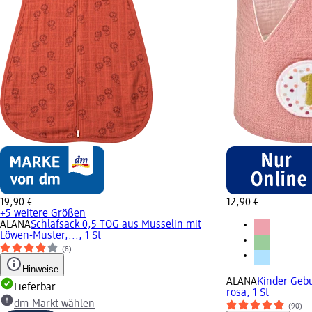
19,90 €
12,90 €
+5 weitere Größen
ALANA
Schlafsack 0,5 TOG aus Musselin mit
Löwen-Muster,..., 1 St
(8)
Hinweise
ALANA
Kinder Gebu
Lieferbar
rosa, 1 St
dm-Markt wählen
(90)