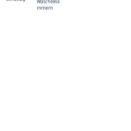
Wäschekla
mmern