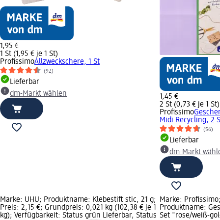
1,95 €
1 St (1,95 € je 1 St)
Profissimo
Allzweckschere, 1 St
(92)
Lieferbar
dm-Markt wählen
1,45 €
2 St (0,73 € je 1 St)
Profissimo
Gesche
Midi Recycling, 2 S
(56)
Lieferbar
dm-Markt wähl
Marke: UHU; Produktname: Klebestift stic, 21 g;
Marke: Profissimo
Preis: 2,15 €; Grundpreis: 0,021 kg (102,38 € je 1
Produktname: Ge
kg); Verfügbarkeit: Status grün Lieferbar, Status
Set "rose/weiß-gol