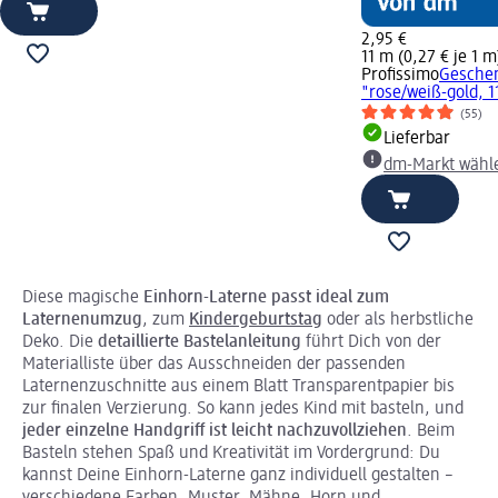
2,95 €
11 m (0,27 € je 1 m
Profissimo
Gesche
"rose/weiß-gold, 1
(55)
Lieferbar
dm-Markt wähl
Diese magische
Einhorn-Laterne passt ideal zum
Laternenumzug
, zum
Kindergeburtstag
oder als herbstliche
Deko. Die
detaillierte
Bastelanleitung
führt Dich von der
Materialliste über das Ausschneiden der passenden
Laternenzuschnitte aus einem Blatt Transparentpapier bis
zur finalen Verzierung. So kann jedes Kind mit basteln, und
jeder einzelne Handgriff ist leicht nachzuvollziehen
. Beim
Basteln stehen Spaß und Kreativität im Vordergrund:
Du
kannst Deine Einhorn-Laterne ganz individuell gestalten –