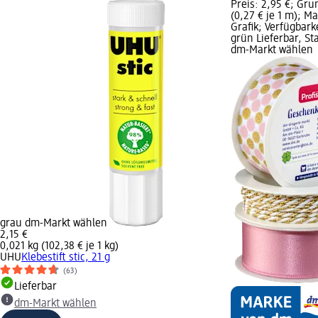
Preis: 2,95 €; Gru
(0,27 € je 1 m); M
Grafik; Verfügbark
grün Lieferbar, St
dm-Markt wählen
grau dm-Markt wählen
2,15 €
0,021 kg (102,38 € je 1 kg)
UHU
Klebestift stic, 21 g
(63)
Lieferbar
dm-Markt wählen