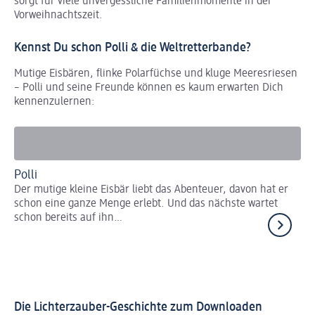
sorgt für viele unvergessliche Familienmomente in der
Vorweihnachtszeit.
Kennst Du schon Polli & die Weltretterbande?
Mutige Eisbären, flinke Polarfüchse und kluge Meeresriesen
– Polli und seine Freunde können es kaum erwarten Dich
kennenzulernen:
Polli
St
Der mutige kleine Eisbär liebt das Abenteuer, davon hat er
Die
schon eine ganze Menge erlebt. Und das nächste wartet
lie
schon bereits auf ihn…
hin
nic
Die Lichterzauber-Geschichte zum Downloaden