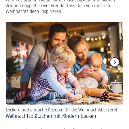
Wenn es draußen kälter wird, macht Basteln und Backen
drinnen doppelt so viel Freude. Lass Dich von unseren
Weihnachtsideen inspirieren:
Leckere und einfache Rezepte für die Weihnachtsbäckerei
Ti
Weihnachtsplätzchen mit Kindern backen
Wi