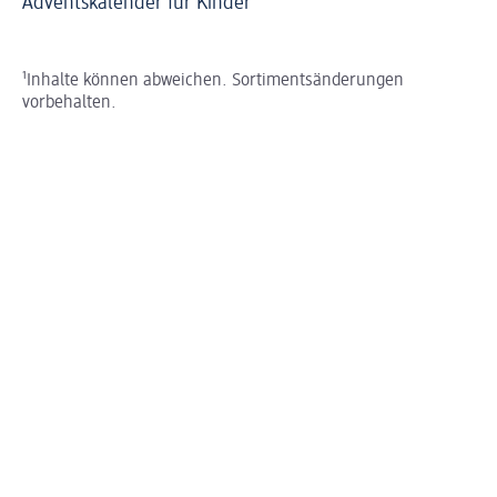
Adventskalender für Kinder
Ei
So
¹Inhalte können abweichen. Sortimentsänderungen
vorbehalten.