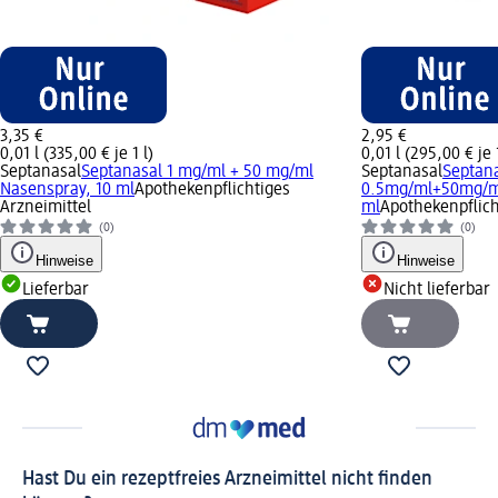
3,35 €
2,95 €
0,01 l (335,00 € je 1 l)
0,01 l (295,00 € je 1
Septanasal
Septanasal 1 mg/ml + 50 mg/ml
Septanasal
Septana
Nasenspray, 10 ml
Apothekenpflichtiges
0.5mg/ml+50mg/ml
Arzneimittel
ml
Apothekenpflich
(0)
(0)
Hinweise
Hinweise
Lieferbar
Nicht lieferbar
Hast Du ein rezeptfreies Arzneimittel nicht finden