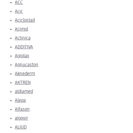
ACC
Acic
Aciclostad
Acimol
Actinica
ADDITIVA
Agiolax
Agnucaston
Aknederm
AKTREN
aldiamed
Alepa
Alfason
algovir
ALIUD