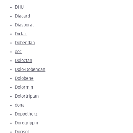
DHU
Diacard
Diasporal
Diclac
Dobendan
doc
Doloctan
Dolo-Dobendan
Dolobene
Dolormin
Dolortriptan
dona
Doppelherz
Doregrippin
Dorisol