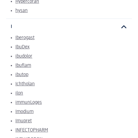
Hypercoran
hysan
I
Iberogast
IbuDex
ibudolor
Ibuflam
ibutop
Ichtholan
ilon
immunLoges
Imodium
Imupret
INFECTOPHARM