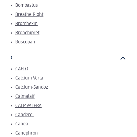
Bombastus
Breathe Right
Bromhexin
Bronchipret
Buscopan
C
CAELO
Calcium Verla
Calcium-Sandoz
Calmalaif
CALMVALERA
Canderel
Canea
Canephron