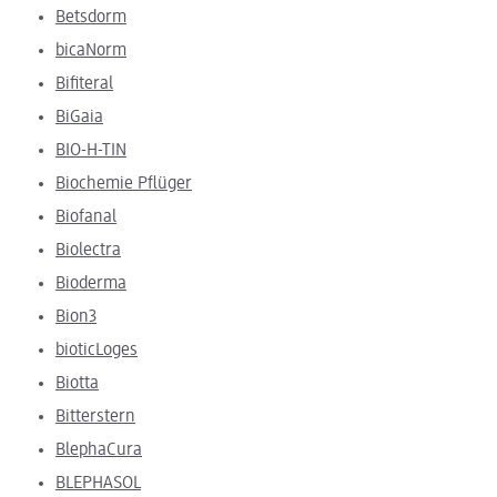
Betsdorm
bicaNorm
Bifiteral
BiGaia
BIO-H-TIN
Biochemie Pflüger
Biofanal
Biolectra
Bioderma
Bion3
bioticLoges
Biotta
Bitterstern
BlephaCura
BLEPHASOL