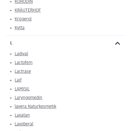
KORODIN
KRÄUTERHOF
Krügerol
Kytta
L
Ladival
Lactofem
Lactrase
Laif
LAMISIL
Laryngomedin
lavera Naturkosmetik
Laxatan
Laxoberal