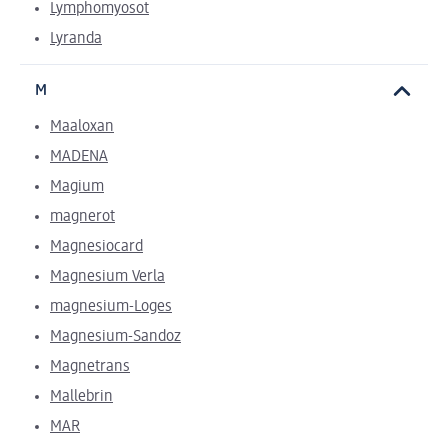
Lymphomyosot
Lyranda
M
Maaloxan
MADENA
Magium
magnerot
Magnesiocard
Magnesium Verla
magnesium-Loges
Magnesium-Sandoz
Magnetrans
Mallebrin
MAR