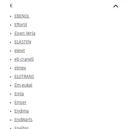
E
EBENOL
Effortil
Eisen Verla
ELASTEN
elevit
ell-cranell
elmex
ELOTRANS
Em-eukal
Emla
Emser
Endima
EndWarts
Enelbin