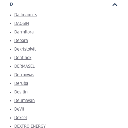
D
Dallmann´s
DAOSiN
Darmflora
Debora
Dekristolvit
Dentinox
DERMASEL
Dermowas
Deruba
Desitin
Deumavan
DeVit
Dexcel
DEXTRO ENERGY