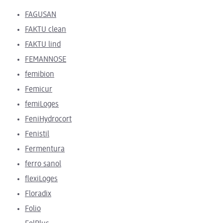
FAGUSAN
FAKTU clean
FAKTU lind
FEMANNOSE
femibion
Femicur
femiLoges
FeniHydrocort
Fenistil
Fermentura
ferro sanol
flexiLoges
Floradix
Folio