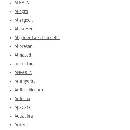
ALKALA
Allegra
Allergodil
Allga Med
Allgäuer Latschenkiefer
Allpresan
Almased
aminoLoges
ANGOCIN
Antihydral
Antiscabiosum
Antistax
ApaCare
Aqualibra
Arifem