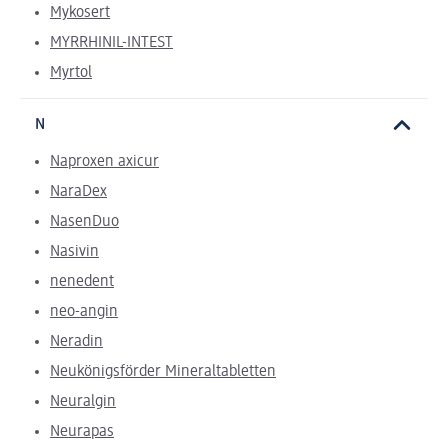
Mykosert
MYRRHINIL-INTEST
Myrtol
N
Naproxen axicur
NaraDex
NasenDuo
Nasivin
nenedent
neo-angin
Neradin
Neukönigsförder Mineraltabletten
Neuralgin
Neurapas