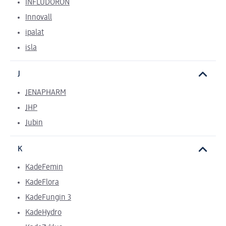
INFLUDORON
Innovall
ipalat
isla
J
JENAPHARM
JHP
Jubin
K
KadeFemin
KadeFlora
KadeFungin 3
KadeHydro