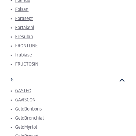
FolPlus
Folsan
Forasept
Fortakehl
Fresubin
FRONTLINE
frubiase
FRUCTOSiN
G
GASTEO
GAVISCON
GeloBonbons
GeloBronchial
GeloMyrtol