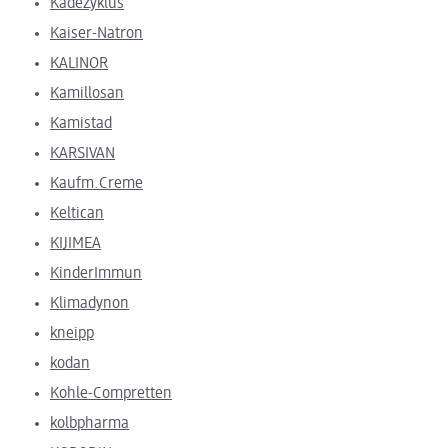
KadeZyklus
Kaiser-Natron
KALINOR
Kamillosan
Kamistad
KARSIVAN
Kaufm.Creme
Keltican
KIJIMEA
KinderImmun
Klimadynon
kneipp
kodan
Kohle-Compretten
kolbpharma