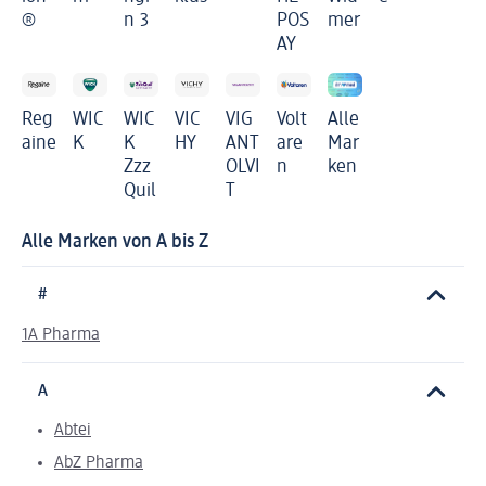
®
n 3
POS
mer
AY
Reg
WIC
WIC
VIC
VIG
Volt
Alle
aine
K
K
HY
ANT
are
Mar
Zzz
OLVI
n
ken
Quil
T
Alle Marken von A bis Z
#
1A Pharma
A
Abtei
AbZ Pharma