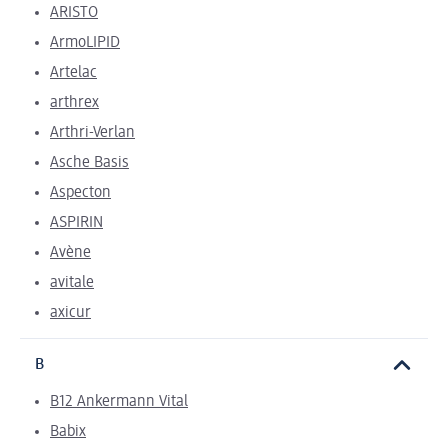
ARISTO
ArmoLIPID
Artelac
arthrex
Arthri-Verlan
Asche Basis
Aspecton
ASPIRIN
Avène
avitale
axicur
B
B12 Ankermann Vital
Babix