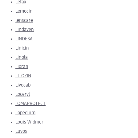
Lefax
Lemocin
lenscare
Lindaven
LINDESA
Linicin
Linola
Lioran
LITOZIN
Livocab
Loceryl
LOMAPROTECT
Lopedium
Louis Widmer
Luvos