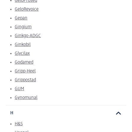
GeloProsed
GeloRevoice
Gepan
Gingium
Ginkgo-ADGC
Ginkobil
Glycilax
Godamed
Gripp-Heel
Grippostad
GUM
Gynomunal
H
H&S