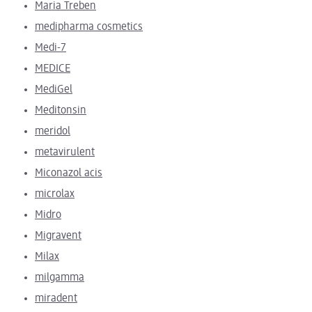
Maria Treben
medipharma cosmetics
Medi-7
MEDICE
MediGel
Meditonsin
meridol
metavirulent
Miconazol acis
microlax
Midro
Migravent
Milax
milgamma
miradent