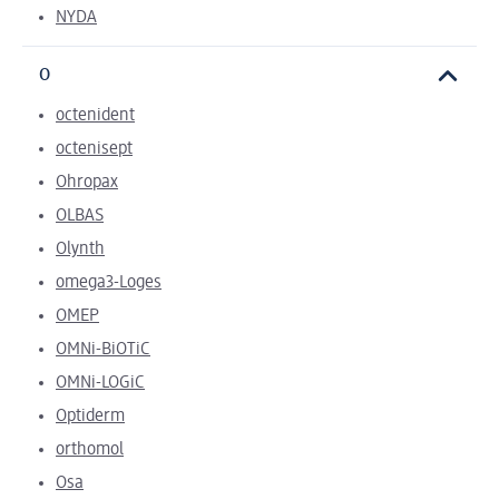
NYDA
O
octenident
octenisept
Ohropax
OLBAS
Olynth
omega3-Loges
OMEP
OMNi-BiOTiC
OMNi-LOGiC
Optiderm
orthomol
Osa