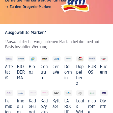
Lerne die Markenwelt bei dm kennen
Zu den Drogerie-Marken
Ausgewählte Marken*
*Auswahl der hervorgehobenen Marken bei dm-med auf
Basis bezahlter Werbung.
Arte
BIO
Bio
Cer
Dol
Dop
EUB
Euc
Cen
lac
DER
n3
aVe
orm
pel
OS
erin
tru
®
MA
in
her
m
z
Fe
Imo
Kad
Kad
Kytt
LA
Loui
nico
Oly
mib
diu
eFu
eZy
a®
ROC
s
rett
nth
ion
m
ngi
klus
HE-
Wid
e