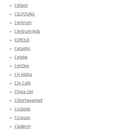
Cefavit
CELYOUNG
Centrum
Centrum kids
CEROLA
Cetaphil
Cetebe
CetiDex
CH Alpha
Chi-Cafe
China Oel
Chlorhexamed
Ciclopoli
Ciclosan
Cloderm