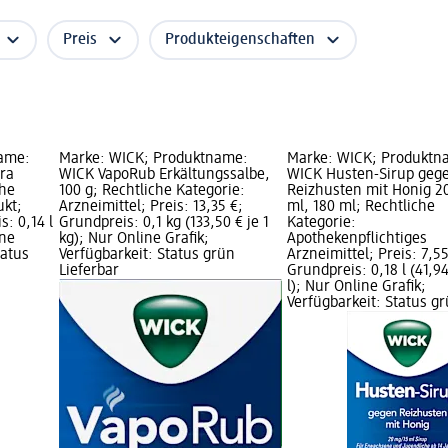
Preis
Produkteigenschaften
name:
Marke: WICK; Produktname:
Marke: WICK; Produktn
ra
WICK VapoRub Erkältungssalbe,
WICK Husten-Sirup geg
che
100 g; Rechtliche Kategorie:
Reizhusten mit Honig 2
ukt;
Arzneimittel; Preis: 13,35 €;
ml, 180 ml; Rechtliche
s: 0,14 l
Grundpreis: 0,1 kg (133,50 € je 1
Kategorie:
ine
kg); Nur Online Grafik;
Apothekenpflichtiges
tatus
Verfügbarkeit: Status grün
Arzneimittel; Preis: 7,55
Lieferbar
Grundpreis: 0,18 l (41,94
l); Nur Online Grafik;
Verfügbarkeit: Status g