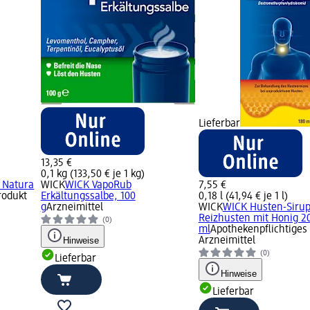
Lieferbar
13,35 €
0,1 kg (133,50 € je 1 kg)
 Natura
WICK
WICK VapoRub
7,55 €
rodukt
Erkältungssalbe, 100
0,18 l (41,94 € je 1 l)
g
Arzneimittel
WICK
WICK Husten-Siru
Reizhusten mit Honig 20
(0)
ml
Apothekenpflichtiges
Hinweise
Arzneimittel
(0)
Lieferbar
Hinweise
Lieferbar