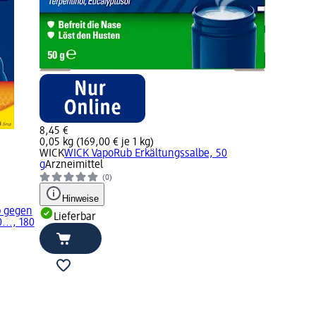
8,45 €
0,05 kg (169,00 € je 1 kg)
WICK
WICK VapoRub Erkältungssalbe, 50
g
Arzneimittel
(0)
Hinweise
p gegen
Lieferbar
..., 180