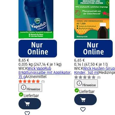
8,65 €
6,65 €
0,035 kg (247,14 € je 1 kg)
0,14 l (47,50 € je 1 l)
WICK
Wick VapoRub
WICK
Wick Husten-Sirup
Erkältungssalbe mit Applikator,
Kinder, 140 ml
Medizinp
35 g
Arzneimittel
(0)
(1)
Hinweise
Hinweise
Lieferbar
Lieferbar