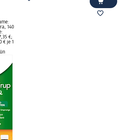
name:
ra, 140
e:
7,35 €;
 € je 1
rün