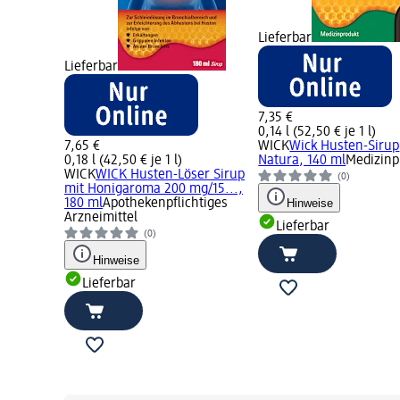
Lieferbar
Lieferbar
7,35 €
0,14 l (52,50 € je 1 l)
7,65 €
WICK
Wick Husten-Sirup
0,18 l (42,50 € je 1 l)
Natura, 140 ml
Medizinp
WICK
WICK Husten-Löser Sirup
(0)
mit Honigaroma 200 mg/15...,
180 ml
Apothekenpflichtiges
Hinweise
Arzneimittel
Lieferbar
(0)
Hinweise
Lieferbar