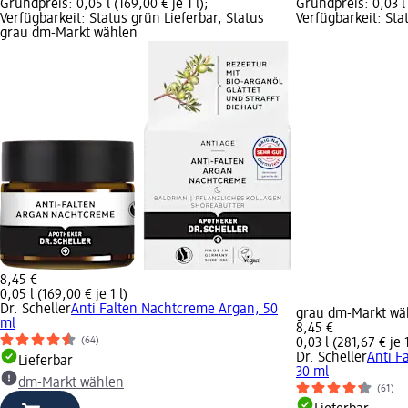
Grundpreis: 0,05 l (169,00 € je 1 l);
Grundpreis: 0,03 l (
Verfügbarkeit: Status grün Lieferbar, Status
Verfügbarkeit: Sta
grau dm-Markt wählen
8,45 €
0,05 l (169,00 € je 1 l)
Dr. Scheller
Anti Falten Nachtcreme Argan, 50
grau dm-Markt wä
ml
8,45 €
(64)
0,03 l (281,67 € je 1
Dr. Scheller
Anti F
Lieferbar
30 ml
dm-Markt wählen
(61)