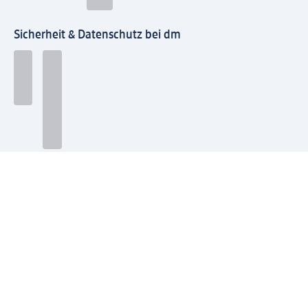
Sicherheit & Datenschutz bei dm
Zahlungsarten bei dm
Bei dm-med können die Zahlungsarten abweichen.
Mit dm verbinden