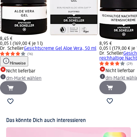
8,45 €
0,05 l (169,00 € je 1 l)
8,95 €
Dr. Scheller
Gesichtscreme Gel Aloe Vera, 50 ml
0,05 l (179,00 € je 1
Dr. Scheller
Gesich
(16)
reichhaltige Nach
Hinweise
(29)
Nicht lieferbar
Nicht lieferbar
dm-Markt wähl
dm-Markt wählen
Das könnte Dich auch interessieren