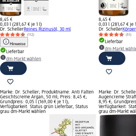
8,45 €
8,45 €
0,03 l (281,67 € je 1 l)
0,03 l (281,67 € je 1
Dr. Scheller
Reines Rizinusöl, 30 ml
Dr. Scheller
Körper
(112)
(51)
Lieferbar
Hinweise
dm-Markt wähl
Lieferbar
dm-Markt wählen
Marke: Dr. Scheller; Produktname: Anti Falten
Marke: Dr. Schell
Gesichtscreme Argan, 50 ml; Preis: 8,45 €;
Augencreme Straffe
Grundpreis: 0,05 l (169,00 € je 1 l);
8,95 €; Grundpreis:
Verfügbarkeit: Status grün Lieferbar, Status
Verfügbarkeit: Sta
grau dm-Markt wählen
grau dm-Markt wä