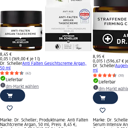
8,45 €
8,95 €
0,05 l (169,00 € je 1 l)
0,015 l (596,67 € je
Dr. Scheller
Anti Falten Gesichtscreme Argan,
Dr. Scheller
Augenc
50 ml
ml
(62)
(30)
Lieferbar
Lieferbar
dm-Markt wählen
dm-Markt wähl
Marke: Dr. Scheller; Produktname: Anti Falten
Marke: Dr. Schell
Nachtcreme Argan, 50 ml; Preis: 8,45 €;
Serum Intensiv Arg