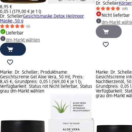
Dr. Scheller
Körper
8,95 €
(68)
0,05 l (179,00 € je 1 l)
Nicht lieferbar
Dr. Scheller
Gesichtsmaske Detox Heilmoor
Maske, 50 g
dm-Markt wähl
(6)
Lieferbar
dm-Markt wählen
Marke: Dr. Scheller; Produktname:
Marke: Dr. Schell
Gesichtscreme Gel Aloe Vera, 50 ml; Preis:
Gesichtscreme inte
8,45 €; Grundpreis: 0,05 l (169,00 € je 1 l);
Nachtkerzenöl, 50 
Verfügbarkeit: Status rot Nicht lieferbar, Status
Grundpreis: 0,05 l 
grau dm-Markt wählen
Verfügbarkeit: Stat
grau dm-Markt wä