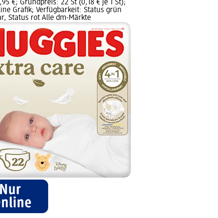
,95 €; Grundpreis: 22 St (0,18 € je 1 St);
ine Grafik; Verfügbarkeit: Status grün
ar, Status rot Alle dm-Märkte