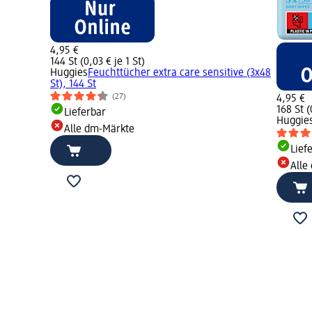
4,95 €
144 St (0,03 € je 1 St)
Huggies
Feuchttücher extra care sensitive (3x48
St), 144 St
(27)
4,95 €
168 St (
Lieferbar
Huggie
Alle dm-Märkte
Lief
Alle