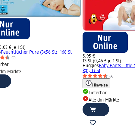
0,03 € je 1 St)
s
Feuchttücher Pure (3x56 St), 168 St
5,95 €
(4)
13 St (0,46 € je 1 St)
erbar
Huggies
Baby Pants Little 
kg), 13 St
 dm-Märkte
(4)
Hinweise
Lieferbar
Alle dm-Märkte