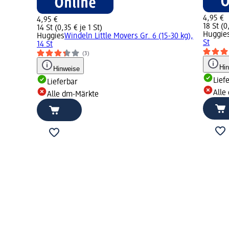
4,95 €
4,95 €
18 St (0
14 St (0,35 € je 1 St)
Huggie
Huggies
Windeln Little Movers Gr. 6 (15-30 kg),
St
14 St
(3)
Hi
Hinweise
Lief
Lieferbar
Alle
Alle dm-Märkte