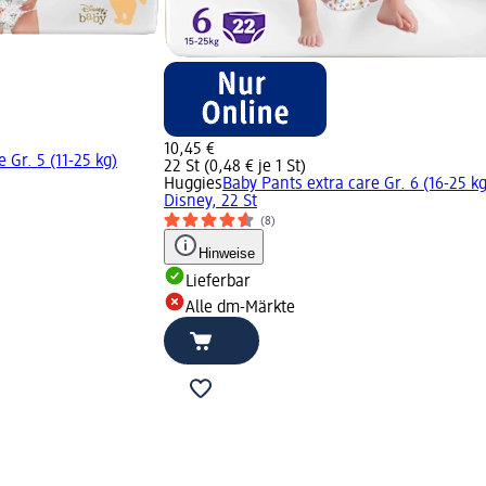
10,45 €
 Gr. 5 (11-25 kg)
22 St (0,48 € je 1 St)
Huggies
Baby Pants extra care Gr. 6 (16-25 kg
Disney, 22 St
(8)
Hinweise
Lieferbar
Alle dm-Märkte