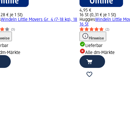
4,95 €
,28 € je 1 St)
16 St (0,31 € je 1 St)
s
Windeln Little Movers Gr. 4 (7-18 kg), 18
Huggies
Windeln Little Mov
16 St
(3)
(2)
nweise
Hinweise
erbar
Lieferbar
 dm-Märkte
Alle dm-Märkte