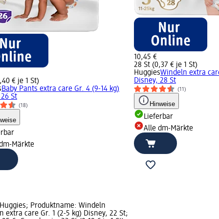
10,45 €
28 St (0,37 € je 1 St)
Huggies
Windeln extra care
Disney, 28 St
,40 € je 1 St)
s
Baby Pants extra care Gr. 4 (9-14 kg)
(11)
 26 St
Hinweise
(18)
Lieferbar
nweise
Alle dm-Märkte
erbar
 dm-Märkte
 Huggies; Produktname: Windeln
 extra care Gr. 1 (2-5 kg) Disney, 22 St;