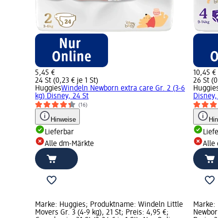
5,45 €
10,45 €
24 St (0,23 € je 1 St)
26 St (0
Huggies
Windeln Newborn extra care Gr. 2 (3-6
Huggie
kg) Disney, 24 St
Disney,
(16)
Hinweise
Hi
Lieferbar
Lief
Alle dm-Märkte
Alle
Marke: Huggies; Produktname: Windeln Little
Marke:
Movers Gr. 3 (4-9 kg), 21 St; Preis: 4,95 €;
Newborn