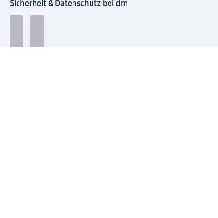
Sicherheit & Datenschutz bei dm
Zahlungsarten bei dm
Bei dm-med können die Zahlungsarten abweichen.
Mit dm verbinden