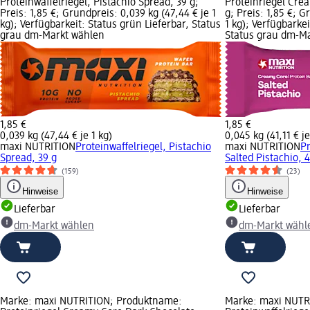
Proteinwaffelriegel, Pistachio Spread, 39 g;
Proteinriegel Crea
Preis: 1,85 €; Grundpreis: 0,039 kg (47,44 € je 1
g; Preis: 1,85 €; G
kg); Verfügbarkeit: Status grün Lieferbar, Status
1 kg); Verfügbarkei
grau dm-Markt wählen
Status grau dm-M
1,85 €
1,85 €
0,039 kg (47,44 € je 1 kg)
0,045 kg (41,11 € je
maxi NUTRITION
Proteinwaffelriegel, Pistachio
maxi NUTRITION
P
Spread, 39 g
Salted Pistachio, 
(159)
(23)
Hinweise
Hinweise
Lieferbar
Lieferbar
dm-Markt wählen
dm-Markt wähl
Marke: maxi NUTRITION; Produktname:
Marke: maxi NUTR