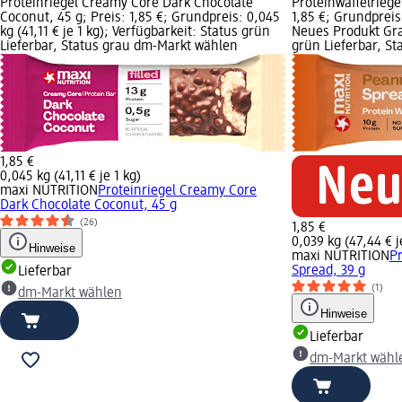
Proteinriegel Creamy Core Dark Chocolate
Proteinwaffelriege
Coconut, 45 g; Preis: 1,85 €; Grundpreis: 0,045
1,85 €; Grundpreis:
kg (41,11 € je 1 kg); Verfügbarkeit: Status grün
Neues Produkt Graf
Lieferbar, Status grau dm-Markt wählen
grün Lieferbar, S
1,85 €
0,045 kg (41,11 € je 1 kg)
maxi NUTRITION
Proteinriegel Creamy Core
Dark Chocolate Coconut, 45 g
(26)
1,85 €
0,039 kg (47,44 € j
Hinweise
maxi NUTRITION
Pr
Spread, 39 g
Lieferbar
(1)
dm-Markt wählen
Hinweise
Lieferbar
dm-Markt wähl