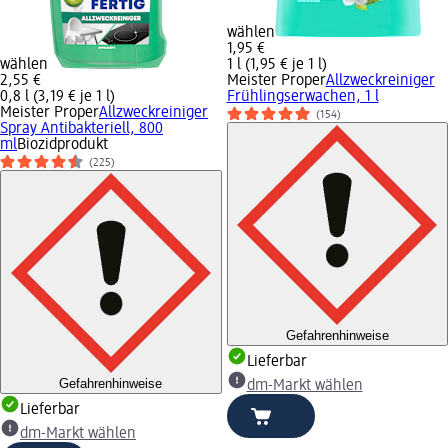
wählen
1,95 €
wählen
1 l (1,95 € je 1 l)
2,55 €
Meister Proper
Allzweckreiniger
0,8 l (3,19 € je 1 l)
Frühlingserwachen, 1 l
Meister Proper
Allzweckreiniger
(154)
Spray Antibakteriell, 800
ml
Biozidprodukt
(225)
Gefahrenhinweise
Lieferbar
Gefahrenhinweise
dm-Markt wählen
Lieferbar
dm-Markt wählen