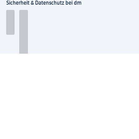
Sicherheit & Datenschutz bei dm
Zahlungsarten bei dm
Bei dm-med können die Zahlungsarten abweichen.
Mit dm verbinden