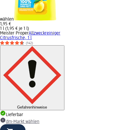
wählen
1,95 €
1 l (1,95 € je 1 l)
Meister Proper
Allzweckreiniger
Citrusfrische, 1 l
(142)
Gefahrenhinweise
Lieferbar
dm-Markt wählen