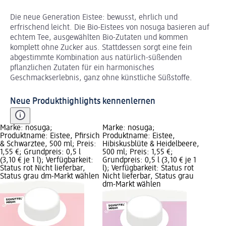
Die neue Generation Eistee: bewusst, ehrlich und
erfrischend leicht. Die Bio-Eistees von nosuga basieren auf
echtem Tee, ausgewählten Bio-Zutaten und kommen
komplett ohne Zucker aus. Stattdessen sorgt eine fein
abgestimmte Kombination aus natürlich-süßenden
pflanzlichen Zutaten für ein harmonisches
Geschmackserlebnis, ganz ohne künstliche Süßstoffe.
Neue Produkthighlights kennenlernen
Marke: nosuga;
Marke: nosuga;
Produktname: Eistee, Pfirsich
Produktname: Eistee,
& Schwarztee, 500 ml; Preis:
Hibiskusblüte & Heidelbeere,
1,55 €; Grundpreis: 0,5 l
500 ml; Preis: 1,55 €;
(3,10 € je 1 l); Verfügbarkeit:
Grundpreis: 0,5 l (3,10 € je 1
Status rot Nicht lieferbar,
l); Verfügbarkeit: Status rot
Status grau dm-Markt wählen
Nicht lieferbar, Status grau
dm-Markt wählen