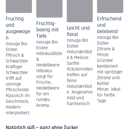
Fruchtig
Erfrischend
Fruchtig-
und
und
Leicht und
beerig mit
ausgewoge
belebend
floral
Tiefe
n
nosuga Bio
nosuga Bio
nosuga Bio
Eistee
nosuga Bio
Eistee
Eistee
Zitrone &
Eistee
Holunderblüt
Hibiskusblüte
Minze:
Pfirsich &
e & Melisse:
&
Grüntee
Schwarztee:
Sanfte
Heidelbeere:
kombiniert
Kräftiger
Kräuternoten
Hibiskus
mit spritziger
Schwarztee
treffen auf
sorgt für
Zitrone und
trifft auf
feine
Frische,
kühler
sonnige
Holunderblüt
Heidelbeere
Minze. Ideal
Pfirsichnote.
e. Angenehm
für ein
für heiße
Klassisch im
mild und
rundes
Tage.
Geschmack,
harmonisch.
Aroma.
modern
interpretiert.
Natürlich süß – ganz ohne Zucker