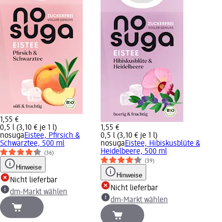
1,55 €
0,5 l (3,10 € je 1 l)
1,55 €
nosuga
Eistee, Pfirsich &
0,5 l (3,10 € je 1 l)
Schwarztee, 500 ml
nosuga
Eistee, Hibiskusblüte &
Heidelbeere, 500 ml
(36)
(39)
Hinweise
Hinweise
Nicht lieferbar
Nicht lieferbar
dm-Markt wählen
dm-Markt wählen