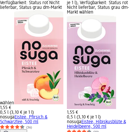
Verfügbarkeit: Status rot Nicht
je 1 l); Verfügbarkeit: Status rot
lieferbar, Status grau dm-Markt
Nicht lieferbar, Status grau dm-
Markt wählen
wählen
1,55 €
0,5 l (3,10 € je 1 l)
1,55 €
nosuga
Eistee, Pfirsich &
0,5 l (3,10 € je 1 l)
Schwarztee, 500 ml
nosuga
Eistee, Hibiskusblüte &
Heidelbeere, 500 ml
(36)