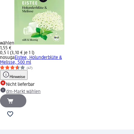
wählen
1,55 €
0,5 l (3,10 € je 1 l)
nosuga
Eistee, Holunderblüte &
Melisse, 500 ml
(47)
Hinweise
Nicht lieferbar
dm-Markt wählen