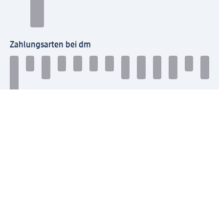
Zahlungsarten bei dm
Bei dm-med können die Zahlungsarten abweichen.
Mit dm verbinden
Jetzt die dm-App herunterladen