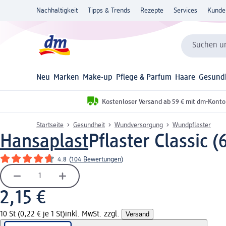
Nachhaltigkeit
Tipps & Trends
Rezepte
Services
Kunde
Suchen un
Neu
Marken
Make-up
Pflege & Parfum
Haare
Gesund
Kostenloser Versand ab 59 € mit dm-Konto
Startseite
Gesundheit
Wundversorgung
Wundpflaster
Hansaplast
Pflaster Classic (
4.8
(
104 Bewertungen
)
2,15 €
10 St (0,22 € je 1 St)
inkl. MwSt. zzgl.
Versand