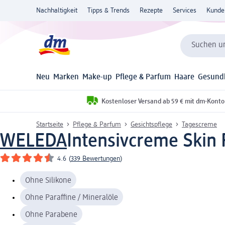
Nachhaltigkeit
Tipps & Trends
Rezepte
Services
Kunde
Suchen un
Neu
Marken
Make-up
Pflege & Parfum
Haare
Gesund
Kostenloser Versand ab 59 € mit dm-Konto
Startseite
Pflege & Parfum
Gesichtspflege
Tagescreme
WELEDA
Intensivcreme Skin 
4.6
(
339 Bewertungen
)
Ohne Silikone
Ohne Paraffine / Mineralöle
Ohne Parabene