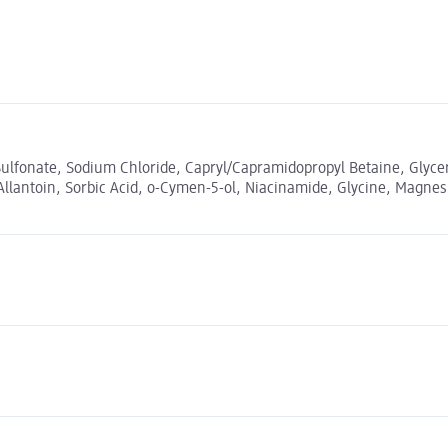
Sulfonate, Sodium Chloride, Capryl/Capramidopropyl Betaine, Glyc
 Allantoin, Sorbic Acid, o-Cymen-5-ol, Niacinamide, Glycine, Magnes