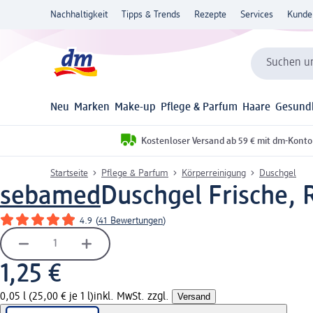
Nachhaltigkeit
Tipps & Trends
Rezepte
Services
Kunde
Suchen un
Neu
Marken
Make-up
Pflege & Parfum
Haare
Gesund
Kostenloser Versand ab 59 € mit dm-Konto
Startseite
Pflege & Parfum
Körperreinigung
Duschgel
sebamed
Duschgel Frische, 
4.9
(
41 Bewertungen
)
1,25 €
0,05 l (25,00 € je 1 l)
inkl. MwSt. zzgl.
Versand