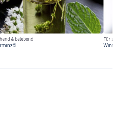
chend & belebend
Für sie & ihn
erminzöl
Winterpflege