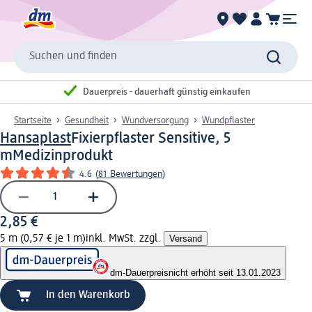
Suchen und finden
Dauerpreis - dauerhaft günstig einkaufen
Startseite
Gesundheit
Wundversorgung
Wundpflaster
Hansaplast
Fixierpflaster Sensitive, 5
m
Medizinprodukt
4.6
(
81 Bewertungen
)
2,85 €
5 m (0,57 € je 1 m)
inkl. MwSt. zzgl.
Versand
dm-Dauerpreis
nicht erhöht seit 13.01.2023
In den Warenkorb