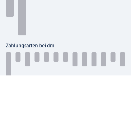
Zahlungsarten bei dm
Bei dm-med können die Zahlungsarten abweichen.
Mit dm verbinden
Jetzt die dm-App herunterladen