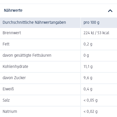
Nährwerte
Durchschnittliche Nährwertangaben
pro 100 g
Brennwert
224 kJ / 53 kcal
Fett
0,2 g
davon gesättigte Fettsäuren
0 g
Kohlenhydrate
11,1 g
davon Zucker
9,6 g
Eiweiß
0,4 g
Salz
< 0,05 g
Natrium
< 0,02 g