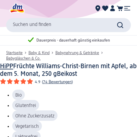
Suchen und finden
Dauerpreis - dauerhaft günstig einkaufen
Startseite
Baby & Kind
Babynahrung & Getränke
Babygläschen & Co.
HiPP
Früchte Williams-Christ-Birnen mit Apfel, ab
dem 5. Monat, 250 g
Beikost
4.9
(
74 Bewertungen
)
Bio
Glutenfrei
Ohne Zuckerzusatz
Vegetarisch
Laktosefrei