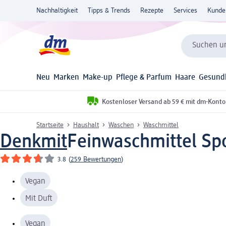
Nachhaltigkeit
Tipps & Trends
Rezepte
Services
Kunde
Suchen un
Neu
Marken
Make-up
Pflege & Parfum
Haare
Gesund
Kostenloser Versand ab 59 € mit dm-Konto
Startseite
Haushalt
Waschen
Waschmittel
Denkmit
Feinwaschmittel Spo
3.8
(
259 Bewertungen
)
Vegan
Mit Duft
Vegan