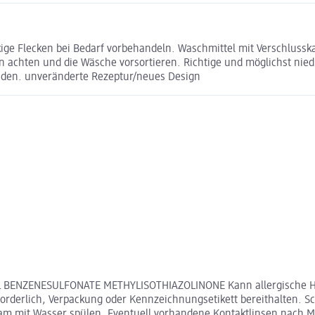
ige Flecken bei Bedarf vorbehandeln. Waschmittel mit Verschluss
en achten und die Wäsche vorsortieren. Richtige und möglichst ni
nden. unveränderte Rezeptur/neues Design
KYL BENZENESULFONATE METHYLISOTHIAZOLINONE Kann allergische H
 erforderlich, Verpackung oder Kennzeichnungsetikett bereithalte
 mit Wasser spülen. Eventuell vorhandene Kontaktlinsen nach Mögl