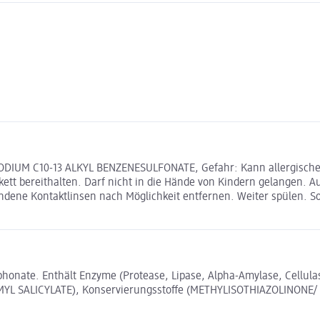
 SODIUM C10-13 ALKYL BENZENESULFONATE, Gefahr: Kann allergisch
tikett bereithalten. Darf nicht in die Hände von Kindern gelange
handene Kontaktlinsen nach Möglichkeit entfernen. Weiter spüle
osphonate. Enthält Enzyme (Protease, Lipase, Alpha-Amylase, Cellu
SALICYLATE), Konservierungsstoffe (METHYLISOTHIAZOLINONE/ 