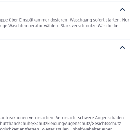
kappe über Einspülkammer dosieren. Waschgang sofort starten. Nur
edrige Waschtemperatur wählen. Stark verschmutze Wäsche bei
autreaktionen verursachen. Verursacht schwere Augenschäden.
n. Schutzhandschuhe/Schutzkleidung/Augenschutz/Gesichtsschutz
ichkeit entfernen. Weiter spülen. Inhalt\Behälter einer