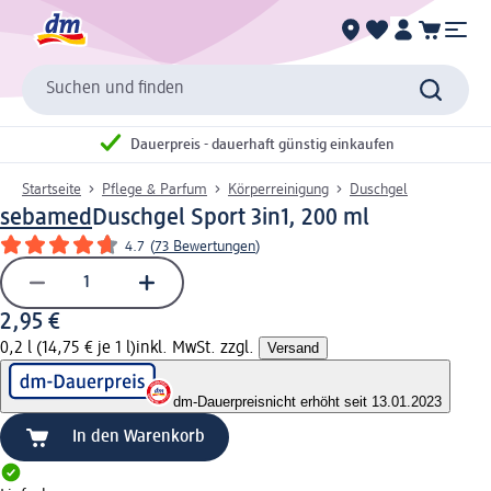
Suchen und finden
Dauerpreis - dauerhaft günstig einkaufen
Startseite
Pflege & Parfum
Körperreinigung
Duschgel
sebamed
Duschgel Sport 3in1, 200 ml
4.7
(
73 Bewertungen
)
2,95 €
0,2 l (14,75 € je 1 l)
inkl. MwSt. zzgl.
Versand
dm-Dauerpreis
nicht erhöht seit 13.01.2023
In den Warenkorb