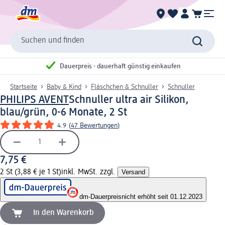
Suchen und finden
Dauerpreis - dauerhaft günstig einkaufen
Startseite
Baby & Kind
Fläschchen & Schnuller
Schnuller
PHILIPS AVENT
Schnuller ultra air Silikon,
blau/grün, 0-6 Monate, 2 St
4.9
(
47 Bewertungen
)
7,75 €
2 St (3,88 € je 1 St)
inkl. MwSt. zzgl.
Versand
dm-Dauerpreis
nicht erhöht seit 01.12.2023
In den Warenkorb