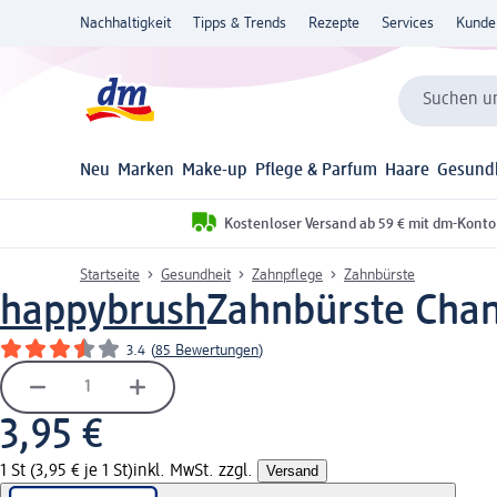
Nachhaltigkeit
Tipps & Trends
Rezepte
Services
Kunde
Suchen un
Neu
Marken
Make-up
Pflege & Parfum
Haare
Gesund
Kostenloser Versand ab 59 € mit dm-Konto
Startseite
Gesundheit
Zahnpflege
Zahnbürste
happybrush
Zahnbürste Chang
3.4
(
85 Bewertungen
)
3,95 €
1 St (3,95 € je 1 St)
inkl. MwSt. zzgl.
Versand