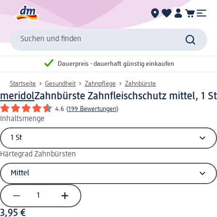
Suchen und finden
Dauerpreis - dauerhaft günstig einkaufen
Startseite
Gesundheit
Zahnpflege
Zahnbürste
meridol
Zahnbürste Zahnfleischschutz mittel, 1 St
4.6
(
199 Bewertungen
)
Inhaltsmenge
Härtegrad Zahnbürsten
3,95 €