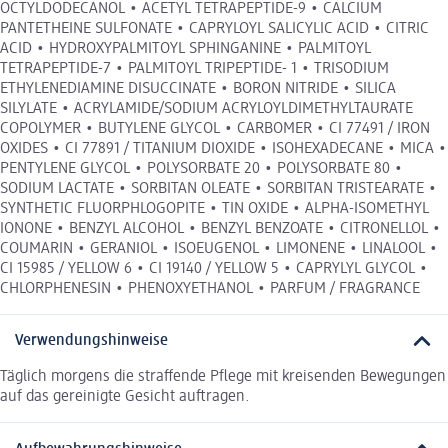
OCTYLDODECANOL • ACETYL TETRAPEPTIDE-9 • CALCIUM
PANTETHEINE SULFONATE • CAPRYLOYL SALICYLIC ACID • CITRIC
ACID • HYDROXYPALMITOYL SPHINGANINE • PALMITOYL
TETRAPEPTIDE-7 • PALMITOYL TRIPEPTIDE- 1 • TRISODIUM
ETHYLENEDIAMINE DISUCCINATE • BORON NITRIDE • SILICA
SILYLATE • ACRYLAMIDE/SODIUM ACRYLOYLDIMETHYLTAURATE
COPOLYMER • BUTYLENE GLYCOL • CARBOMER • CI 77491 / IRON
OXIDES • CI 77891 / TITANIUM DIOXIDE • ISOHEXADECANE • MICA •
PENTYLENE GLYCOL • POLYSORBATE 20 • POLYSORBATE 80 •
SODIUM LACTATE • SORBITAN OLEATE • SORBITAN TRISTEARATE •
SYNTHETIC FLUORPHLOGOPITE • TIN OXIDE • ALPHA-ISOMETHYL
IONONE • BENZYL ALCOHOL • BENZYL BENZOATE • CITRONELLOL •
COUMARIN • GERANIOL • ISOEUGENOL • LIMONENE • LINALOOL •
CI 15985 / YELLOW 6 • CI 19140 / YELLOW 5 • CAPRYLYL GLYCOL •
CHLORPHENESIN • PHENOXYETHANOL • PARFUM / FRAGRANCE
Verwendungshinweise
Täglich morgens die straffende Pflege mit kreisenden Bewegungen
auf das gereinigte Gesicht auftragen.