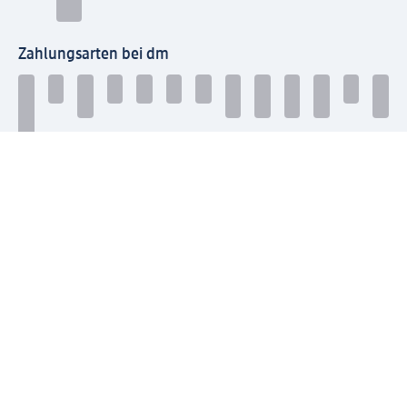
Zahlungsarten bei dm
Bei dm-med können die Zahlungsarten abweichen.
Mit dm verbinden
Jetzt die dm-App herunterladen