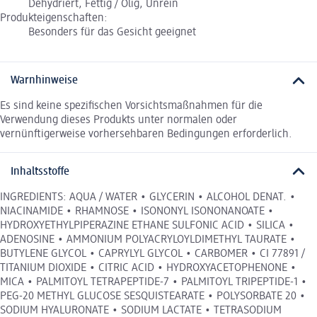
Dehydriert, Fettig / Ölig, Unrein
Produkteigenschaften:
Besonders für das Gesicht geeignet
Warnhinweise
Es sind keine spezifischen Vorsichtsmaßnahmen für die
Verwendung dieses Produkts unter normalen oder
vernünftigerweise vorhersehbaren Bedingungen erforderlich.
Inhaltsstoffe
INGREDIENTS: AQUA / WATER • GLYCERIN • ALCOHOL DENAT. •
NIACINAMIDE • RHAMNOSE • ISONONYL ISONONANOATE •
HYDROXYETHYLPIPERAZINE ETHANE SULFONIC ACID • SILICA •
ADENOSINE • AMMONIUM POLYACRYLOYLDIMETHYL TAURATE •
BUTYLENE GLYCOL • CAPRYLYL GLYCOL • CARBOMER • CI 77891 /
TITANIUM DIOXIDE • CITRIC ACID • HYDROXYACETOPHENONE •
MICA • PALMITOYL TETRAPEPTIDE-7 • PALMITOYL TRIPEPTIDE-1 •
PEG-20 METHYL GLUCOSE SESQUISTEARATE • POLYSORBATE 20 •
SODIUM HYALURONATE • SODIUM LACTATE • TETRASODIUM