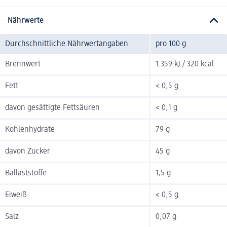
Nährwerte
Durchschnittliche Nährwertangaben
pro 100 g
Brennwert
1.359 kJ / 320 kcal
Fett
< 0,5 g
davon gesättigte Fettsäuren
< 0,1 g
Kohlenhydrate
79 g
davon Zucker
45 g
Ballaststoffe
1,5 g
Eiweiß
< 0,5 g
Salz
0,07 g