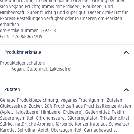
süß und fruchtig. In der kompostierbaren Verpackung befinden
sich vegane Fruchtgummis mit Erdbeer-, Blaubeer-, und
Himbeersaft. Super fruchtig und super gut. Dieser Artikel ist für
Express-Bestellungen verfügbar oder in unseren dm-Märkten
erhältlich.
dm-Artikelnummer: 1397218
GTIN: 4260680634919
Produktmerkmale
Produkteigenschaften:
Vegan, Glutenfrei, Laktosefrei
Zutaten
Genaue Produktbezeichnung: veganes Fruchtgummi Zutaten:
Glukosesirup, Zucker, 20% Fruchtsaft aus Fruchtsaftkonzentraten
(Apfel, Heidelbeere, Himbeere, Erdbeere), Geliermittel: Pektin,
Säuerungsmittel: Citronensäure, Säureregulator: Trikaliumcitrat,
Stärke, natürliche Aromen, färbende Konzentrate aus Schwarzer
Karotte, Spirulina, Apfel; Überzugsmittel: Carnaubawachs.