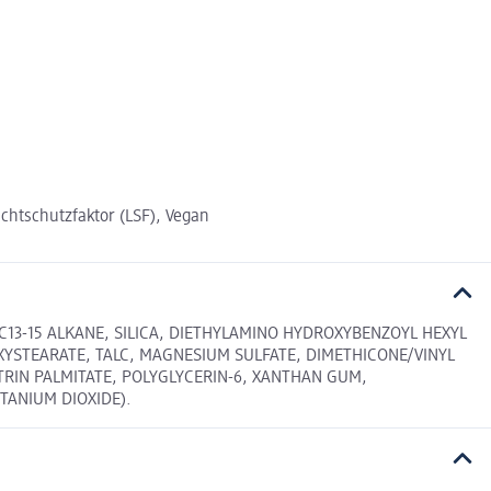
ichtschutzfaktor (LSF), Vegan
 C13-15 ALKANE, SILICA, DIETHYLAMINO HYDROXYBENZOYL HEXYL
XYSTEARATE, TALC, MAGNESIUM SULFATE, DIMETHICONE/VINYL
RIN PALMITATE, POLYGLYCERIN-6, XANTHAN GUM,
ITANIUM DIOXIDE).