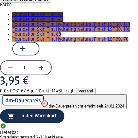
Farbe
Foundation Skin Tint 150
Foundation Skin Tint 140
Foundation Skin Tint Hydrating Natural Finish LSF 30, 130
Foundation Skin Tint Hydrating Natural Finish LSF 30, 100
Foundation Skin Tint 60
Foundation Skin Tint Hydrating Natural Finish LSF 30, 70
3,95 €
0,03 l (131,67 € je 1 l)
inkl. MwSt. zzgl.
Versand
dm-Dauerpreis
nicht erhöht seit 24.01.2024
In den Warenkorb
Lieferbar
Standardversand 2-3 Werktage