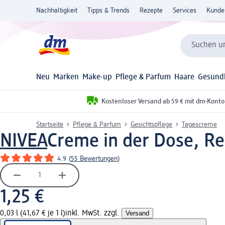
Nachhaltigkeit
Tipps & Trends
Rezepte
Services
Kunde
Suchen un
Neu
Marken
Make-up
Pflege & Parfum
Haare
Gesund
Kostenloser Versand ab 59 € mit dm-Konto
Startseite
Pflege & Parfum
Gesichtspflege
Tagescreme
NIVEA
Creme in der Dose, Re
4.9
(
55 Bewertungen
)
1,25 €
0,03 l (41,67 € je 1 l)
inkl. MwSt. zzgl.
Versand