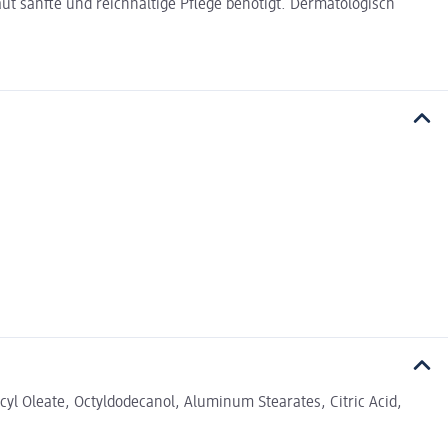
t sanfte und reichhaltige Pflege benötigt. Dermatologisch
cyl Oleate, Octyldodecanol, Aluminum Stearates, Citric Acid,