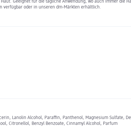
 Haut. Geeignet für die tägliche Anwendung, wo auch immer die Hau
gen verfügbar oder in unseren dm-Märkten erhältlich.
cerin, Lanolin Alcohol, Paraffin, Panthenol, Magnesium Sulfate, De
ool, Citronellol, Benzyl Benzoate, Cinnamyl Alcohol, Parfum