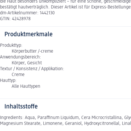
die Haut besonders unkompliziert – für eine schöne, geschmeidige
bestätigt hautverträglich. Dieser Artikel ist für Express-Bestellun
dm-Artikelnummer: 1442130
GTIN: 42428978
Produktmerkmale
Produkttyp:
Körperbutter /-creme
Anwendungsbereich:
Körper, Gesicht
Textur / Konsistenz / Applikation:
Creme
Hauttyp:
Alle Hauttypen
Inhaltsstoffe
Ingredients: Aqua, Paraffinum Liquidum, Cera Microcristallina, Gly
Magnesium Stearate, Limonene, Geraniol, Hydroxycitronellal, Linal