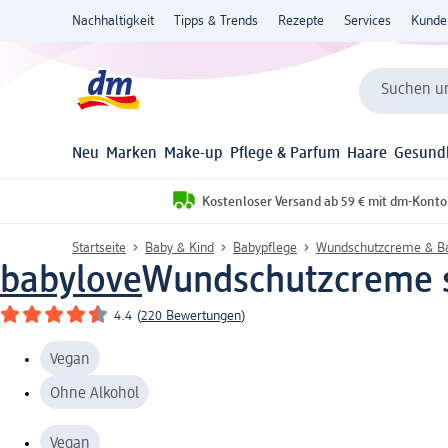
Nachhaltigkeit
Tipps & Trends
Rezepte
Services
Kunde
Suchen un
Neu
Marken
Make-up
Pflege & Parfum
Haare
Gesund
Kostenloser Versand ab 59 € mit dm-Konto
Startseite
Baby & Kind
Babypflege
Wundschutzcreme & B
babylove
Wundschutzcreme se
4.4
(
220 Bewertungen
)
Vegan
Ohne Alkohol
Vegan