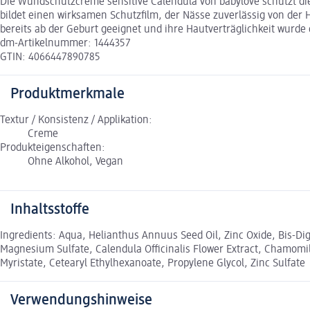
Die Wundschutzcreme sensitive Calendula von babylove schützt die
bildet einen wirksamen Schutzfilm, der Nässe zuverlässig von der
bereits ab der Geburt geeignet und ihre Hautverträglichkeit wurde 
dm-Artikelnummer: 1444357
GTIN: 4066447890785
Produktmerkmale
Textur / Konsistenz / Applikation:
Creme
Produkteigenschaften:
Ohne Alkohol, Vegan
Inhaltsstoffe
Ingredients: Aqua, Helianthus Annuus Seed Oil, Zinc Oxide, Bis-Digl
Magnesium Sulfate, Calendula Officinalis Flower Extract, Chamomilla
Myristate, Cetearyl Ethylhexanoate, Propylene Glycol, Zinc Sulfate
Verwendungshinweise