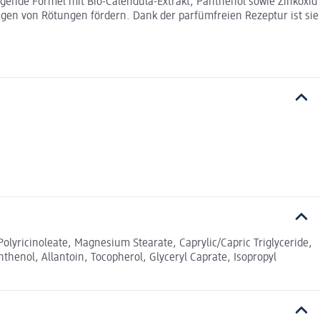
egende Formel mit Bio-Calendula-Extrakt, Panthenol sowie Zinkoxid
ngen von Rötungen fördern. Dank der parfümfreien Rezeptur ist sie
Polyricinoleate, Magnesium Stearate, Caprylic/Capric Triglyceride,
nthenol, Allantoin, Tocopherol, Glyceryl Caprate, Isopropyl