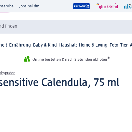
nservice
Jobs bei dm
d finden
heit
Ernährung
Baby & Kind
Haushalt
Home & Living
Foto
Tier
*
Online bestellen & nach 2 Stunden abholen
abypuder
nsitive Calendula, 75 ml