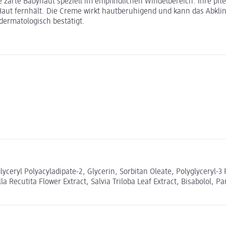
 zarte Babyhaut speziell im empfindlichen Windelbereich. Ihre pfl
 Haut fernhält. Die Creme wirkt hautberuhigend und kann das Abkli
dermatologisch bestätigt.
yceryl Polyacyladipate-2, Glycerin, Sorbitan Oleate, Polyglyceryl-3 
 Recutita Flower Extract, Salvia Triloba Leaf Extract, Bisabolol, Pa