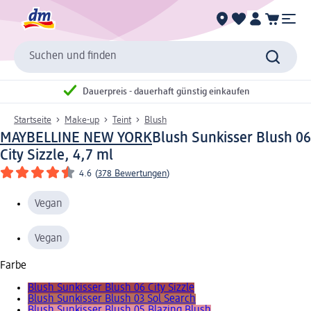
Suchen und finden
Dauerpreis - dauerhaft günstig einkaufen
Startseite
Make-up
Teint
Blush
MAYBELLINE NEW YORK
Blush Sunkisser Blush 06
City Sizzle, 4,7 ml
4.6
(
378 Bewertungen
)
Vegan
Vegan
Farbe
Blush Sunkisser Blush 06 City Sizzle
Blush Sunkisser Blush 03 Sol Search
Blush Sunkisser Blush 05 Blazing Blush