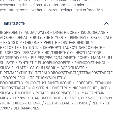
Es sind keine spezifischen Vorsichtsmaßnahmen für die
Verwendung dieses Produkts unter normalen oder
vernünftigerweise vorhersehbaren Bedingungen erforderlich.
Inhaltsstoffe
INGREDIENTS: AQUA / WATER • DIMETHICONE • ISODODECANE •
ALCOHOL DENAT. • BUTYLENE GLYCOL • TRIMETHYLSILOXYSILICATE
• PEG-10 DIMETHICONE • PERLITE • DISTEARDIMONIUM
HECTORITE • NYLON-12 • ISOPROPYL LAUROYL SARCOSINATE •
DIISOPROPYL SEBACATE • HDI/TRIMETHYLOL HEXYLLACTONE
CROSSPOLYMER • BIS-PEG/PPG-14/14 DIMETHICONE • MAGNESIUM
SULFATE • SYNTHETIC FLUORPHLOGOPITE • PHENOXYETHANOL •
SILICA SILYLATE • CALCIUM SODIUM BOROSILICATE •
DIPENTAERYTHRITYL TETRAHYDROXYSTEARATE/TETRAISOSTEARATE
• TOCOPHEROL • TRIETHOXYSILYLETHYL
POLYDIMETHYLSILOXYETHYL DIMETHICONE • ISOPROPYL TITANIUM
TRIISOSTEARATE • GLYCERIN • EMPETRUM NIGRUM FRUIT JUICE •
SILICA • TIN OXIDE • POTASSIUM SORBATE ? [+/- MAY CONTAIN:
MICA • CI 77891 / TITANIUM DIOXIDE • CI 77491, CI 77492, CI 77499
/ IRON OXIDES • CI 19140 / YELLOW 5 LAKE • CI 15850 / RED 7 • CI
77007 / ULTRAMARINES].