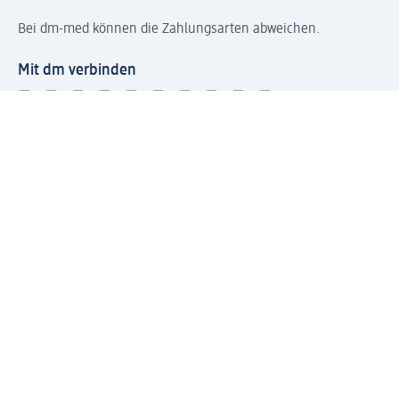
Bei dm-med können die Zahlungsarten abweichen.
Mit dm verbinden
Jetzt die dm-App herunterladen
Impressum dm
Datenschutz dm
Einwilligungsverwaltung
Nutzungsbedingungen
AGB dm
Vertrag widerrufen und Widerrufsbelehrung dm
Streitschlichtung
Entsorgung und Rücknahme von Elektro-Altgeräten und