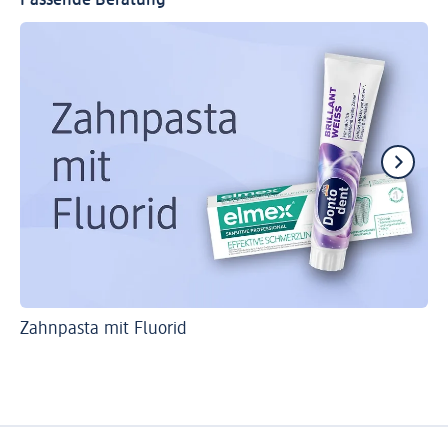
Zahnpasta mit Fluorid
Ti
Zä