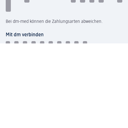
Bei dm-med können die Zahlungsarten abweichen.
Mit dm verbinden
Jetzt die dm-App herunterladen
Impressum dm
Datenschutz dm
Einwilligungsverwaltung
Nutzungsbedingungen
AGB dm
Vertrag widerrufen und Widerrufsbelehrung dm
Streitschlichtung