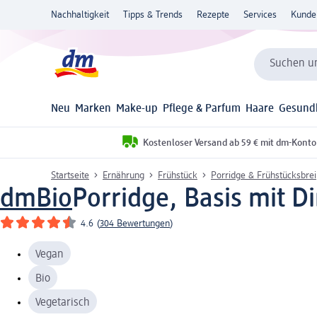
Nachhaltigkeit
Tipps & Trends
Rezepte
Services
Kunde
Suchen un
Neu
Marken
Make-up
Pflege & Parfum
Haare
Gesund
Kostenloser Versand ab 59 € mit dm-Konto
Startseite
Ernährung
Frühstück
Porridge & Frühstücksbrei
dmBio
Porridge, Basis mit D
4.6
(
304 Bewertungen
)
Vegan
Bio
Vegetarisch