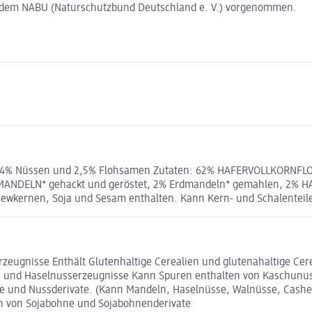
t dem NABU (Naturschutzbund Deutschland e. V.) vorgenommen.
mit 4% Nüssen und 2,5% Flohsamen Zutaten: 62% HAFERVOLLKORN
ANDELN* gehackt und geröstet, 2% Erdmandeln* gemahlen, 2% HAS
ewkernen, Soja und Sesam enthalten. Kann Kern- und Schalenteile 
rzeugnisse Enthält Glutenhaltige Cerealien und glutenahaltige Cer
s und Haselnusserzeugnisse Kann Spuren enthalten von Kaschunu
 und Nussderivate. (Kann Mandeln, Haselnüsse, Walnüsse, Cashew
 von Sojabohne und Sojabohnenderivate