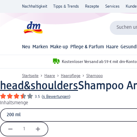
Nachhaltigkeit
Tipps & Trends
Rezepte
Services
Kunde
Suchen un
Neu
Marken
Make-up
Pflege & Parfum
Haare
Gesund
Kostenloser Versand ab 59 € mit dm-Konto
Startseite
Haare
Haarpflege
Shampoo
head&shoulders
Shampoo Ant
3.5
(
4 Bewertungen
)
Inhaltsmenge