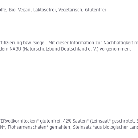
e, Bio, Vegan, Laktosefrei, Vegetarisch, Glutenfrei
rtifizierung bzw. Siegel. Mit dieser Information zur Nachhaltigkei
t dem NABU (Naturschutzbund Deutschland e. V.) vorgenommen.
vollkornflocken* glutenfrei, 42% Saaten* (Leinsaat* geschrotet,
*, Flohsamenschalen* gemahlen, Steinsalz *aus biologischer Land
.