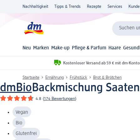
Nachhaltigkeit
Tipps & Trends
Rezepte
Services
Kunde
Suchen un
Neu
Marken
Make-up
Pflege & Parfum
Haare
Gesund
Kostenloser Versand ab 59 € mit dm-Konto
Startseite
Ernährung
Frühstück
Brot & Brötchen
dmBio
Backmischung Saatenb
4.8
(
174 Bewertungen
)
Vegan
Bio
Glutenfrei