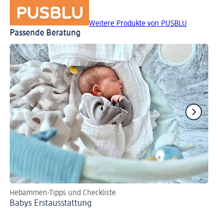
Weitere Produkte von PUSBLU
Passende Beratung
Hebammen-Tipps und Checkliste
Mi
Babys Erst­aus­stattung
Di