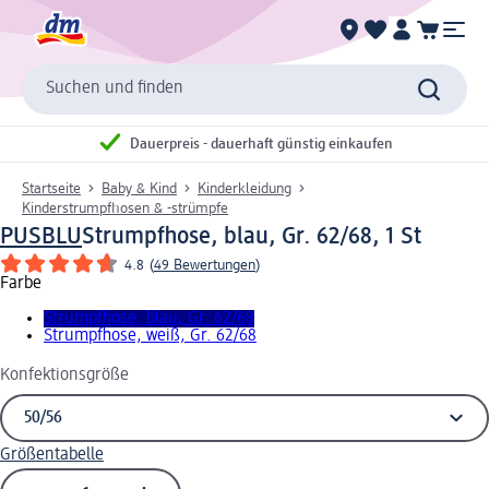
Suchen und finden
Dauerpreis - dauerhaft günstig einkaufen
Startseite
Baby & Kind
Kinderkleidung
Kinderstrumpfhosen & -strümpfe
PUSBLU
Strumpfhose, blau, Gr. 62/68, 1 St
4.8
(
49 Bewertungen
)
Farbe
Strumpfhose, blau, Gr. 62/68
Strumpfhose, weiß, Gr. 62/68
Konfektionsgröße
Größentabelle