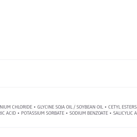
UM CHLORIDE • GLYCINE SOJA OIL / SOYBEAN OIL • CETYL ESTERS
IC ACID • POTASSIUM SORBATE • SODIUM BENZOATE • SALICYLIC A