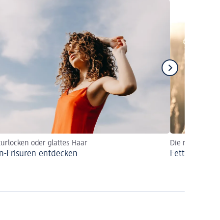
urlocken oder glattes Haar
Die richtige Ha
n-Frisuren entdecken
Fettiger Ansa