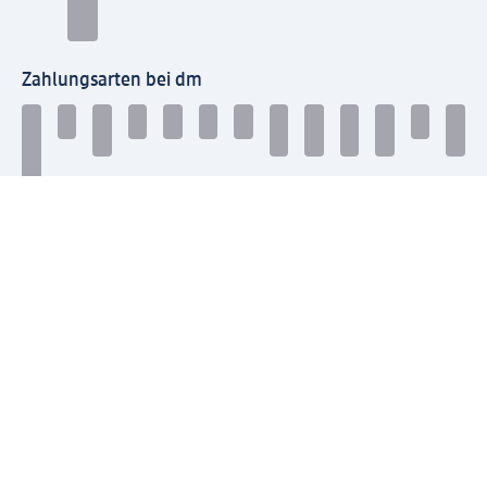
Zahlungsarten bei dm
Bei dm-med können die Zahlungsarten abweichen.
Mit dm verbinden
Jetzt die dm-App herunterladen