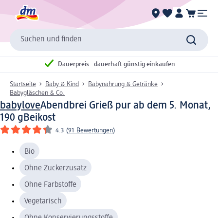
Suchen und finden
Dauerpreis - dauerhaft günstig einkaufen
Startseite
Baby & Kind
Babynahrung & Getränke
Babygläschen & Co.
babylove
Abendbrei Grieß pur ab dem 5. Monat,
190 g
Beikost
4.3
(
91 Bewertungen
)
Bio
Ohne Zuckerzusatz
Ohne Farbstoffe
Vegetarisch
Ohne Konservierungsstoffe