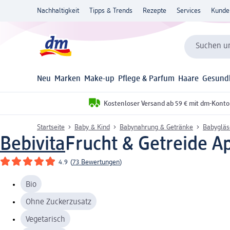
Nachhaltigkeit
Tipps & Trends
Rezepte
Services
Kunde
Suchen un
Neu
Marken
Make-up
Pflege & Parfum
Haare
Gesund
Kostenloser Versand ab 59 € mit dm-Konto
Startseite
Baby & Kind
Babynahrung & Getränke
Babygläs
Bebivita
Frucht & Getreide A
4.9
(
73 Bewertungen
)
Bio
Ohne Zuckerzusatz
Vegetarisch