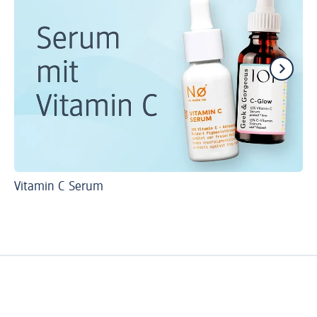
Vitamin C Serum
Fü
Vi