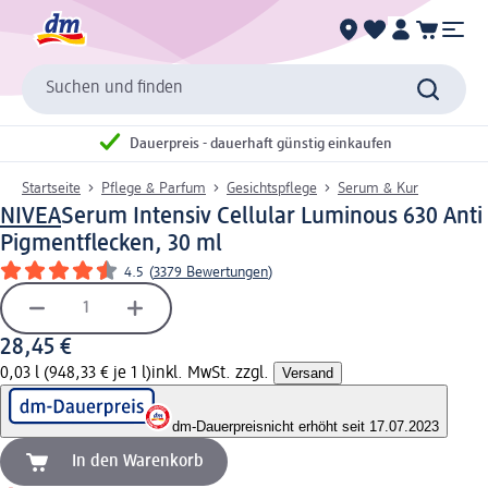
Suchen und finden
Dauerpreis - dauerhaft günstig einkaufen
Startseite
Pflege & Parfum
Gesichtspflege
Serum & Kur
NIVEA
Serum Intensiv Cellular Luminous 630 Anti
Pigmentflecken, 30 ml
4.5
(
3379 Bewertungen
)
28,45 €
0,03 l (948,33 € je 1 l)
inkl. MwSt. zzgl.
Versand
dm-Dauerpreis
nicht erhöht seit 17.07.2023
In den Warenkorb