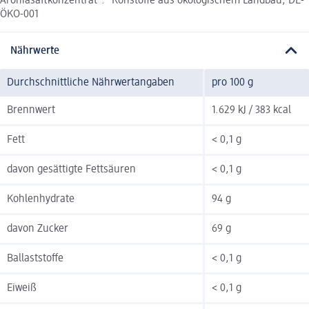
Aroniasaftkonzentrat*. *Rohstoffe aus ökologischem Landbau, DE-
ÖKO-001
Nährwerte
Durchschnittliche Nährwertangaben
pro 100 g
Brennwert
1.629 kJ / 383 kcal
Fett
< 0,1 g
davon gesättigte Fettsäuren
< 0,1 g
Kohlenhydrate
94 g
davon Zucker
69 g
Ballaststoffe
< 0,1 g
Eiweiß
< 0,1 g