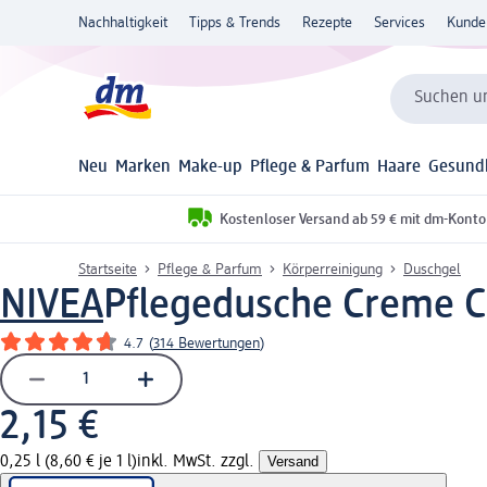
Nachhaltigkeit
Tipps & Trends
Rezepte
Services
Kunde
Suchen un
Neu
Marken
Make-up
Pflege & Parfum
Haare
Gesund
Kostenloser Versand ab 59 € mit dm-Konto
Startseite
Pflege & Parfum
Körperreinigung
Duschgel
NIVEA
Pflegedusche Creme Ca
4.7
(
314 Bewertungen
)
2,15 €
0,25 l (8,60 € je 1 l)
inkl. MwSt. zzgl.
Versand