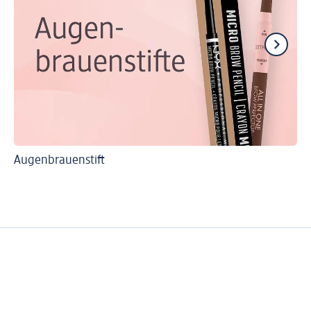
Augenbrauenstift
Ti
Au