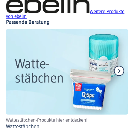
Weitere Produkte
von ebelin
Passende Beratung
Wattestäbchen-Produkte hier entdecken!
Die
Wattestäbchen
Ta