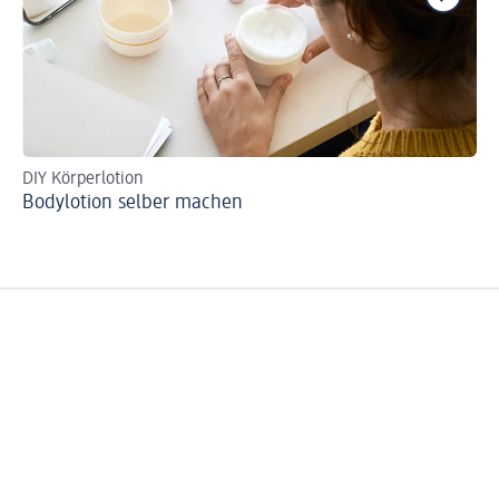
DIY Körperlotion
So
Bodylotion selber machen
We