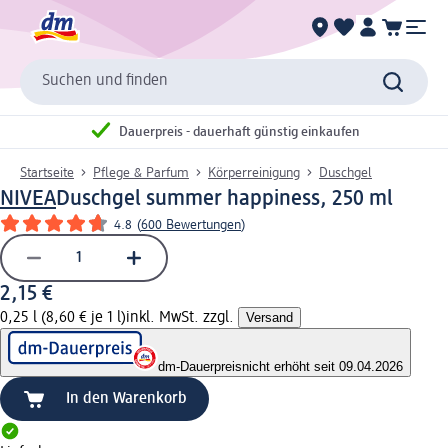
Suchen und finden
Dauerpreis - dauerhaft günstig einkaufen
Startseite
Pflege & Parfum
Körperreinigung
Duschgel
NIVEA
Duschgel summer happiness, 250 ml
4.8
(
600 Bewertungen
)
2,15 €
0,25 l (8,60 € je 1 l)
inkl. MwSt. zzgl.
Versand
dm-Dauerpreis
nicht erhöht seit 09.04.2026
In den Warenkorb