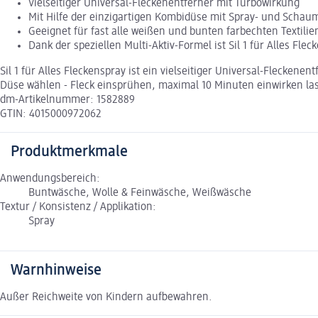
Vielseitiger Universal-Fleckenentferner mit Turbowirkung
Mit Hilfe der einzigartigen Kombidüse mit Spray- und Schau
Geeignet für fast alle weißen und bunten farbechten Textilie
Dank der speziellen Multi-Aktiv-Formel ist Sil 1 für Alles Fl
Sil 1 für Alles Fleckenspray ist ein vielseitiger Universal-Flecke
Düse wählen - Fleck einsprühen, maximal 10 Minuten einwirken la
dm-Artikelnummer: 1582889
GTIN: 4015000972062
Produktmerkmale
Anwendungsbereich:
Buntwäsche, Wolle & Feinwäsche, Weißwäsche
Textur / Konsistenz / Applikation:
Spray
Warnhinweise
Außer Reichweite von Kindern aufbewahren.