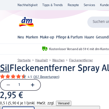
Nachhaltigkeit
Tipps & Trends
Rezepte
Services
Kunde
Suchen un
Neu
Marken
Make-up
Pflege & Parfum
Haare
Gesund
Kostenloser Versand ab 59 € mit dm-Konto
Startseite
Haushalt
Waschen
Fleckenentferner
Sil
Fleckenentferner Spray All-
4.5
(
357 Bewertungen
)
2,95 €
0,5 l (5,90 € je 1 l)
inkl. MwSt. zzgl.
Versand