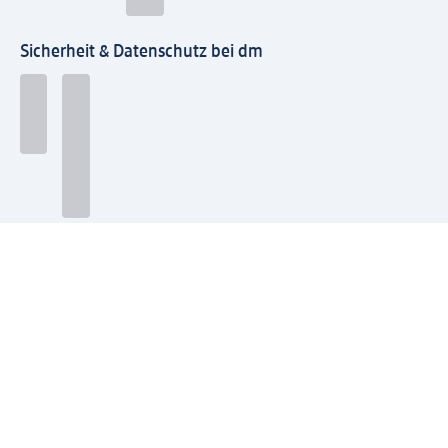
Sicherheit & Datenschutz bei dm
Zahlungsarten bei dm
Bei dm-med können die Zahlungsarten abweichen.
Mit dm verbinden