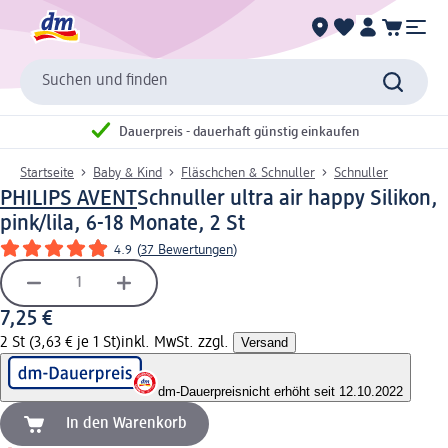
Suchen und finden
Dauerpreis - dauerhaft günstig einkaufen
Startseite
Baby & Kind
Fläschchen & Schnuller
Schnuller
PHILIPS AVENT
Schnuller ultra air happy Silikon,
pink/lila, 6-18 Monate, 2 St
4.9
(
37 Bewertungen
)
7,25 €
2 St (3,63 € je 1 St)
inkl. MwSt. zzgl.
Versand
dm-Dauerpreis
nicht erhöht seit 12.10.2022
In den Warenkorb