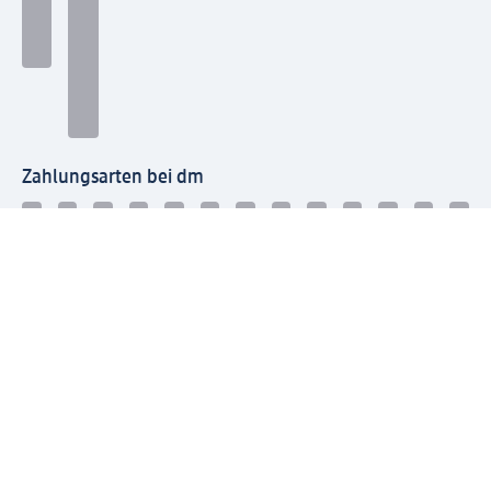
Zahlungsarten bei dm
Bei dm-med können die Zahlungsarten abweichen.
Mit dm verbinden
Jetzt die dm-App herunterladen