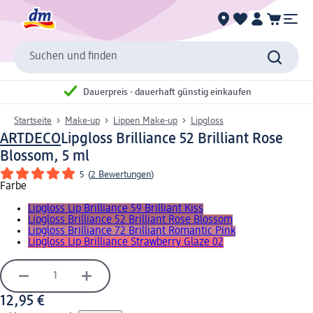
Suchen und finden
Dauerpreis - dauerhaft günstig einkaufen
Startseite
Make-up
Lippen Make-up
Lipgloss
ARTDECO
Lipgloss Brilliance 52 Brilliant Rose
Blossom, 5 ml
5
(
2 Bewertungen
)
Farbe
Lipgloss Lip Brilliance 59 Brilliant Kiss
Lipgloss Brilliance 52 Brilliant Rose Blossom
Lipgloss Brilliance 72 Brilliant Romantic Pink
Lipgloss Lip Brilliance Strawberry Glaze 02
12,95 €