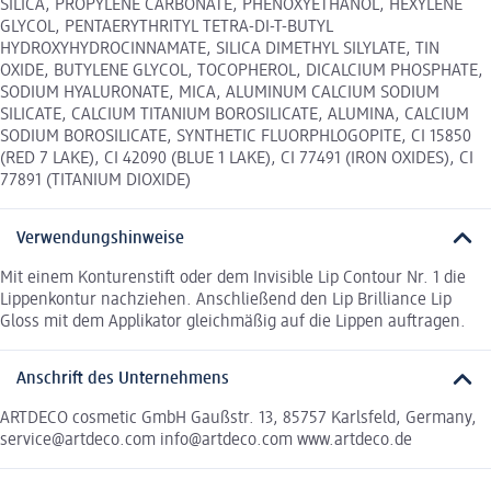
SILICA, PROPYLENE CARBONATE, PHENOXYETHANOL, HEXYLENE
GLYCOL, PENTAERYTHRITYL TETRA-DI-T-BUTYL
HYDROXYHYDROCINNAMATE, SILICA DIMETHYL SILYLATE, TIN
OXIDE, BUTYLENE GLYCOL, TOCOPHEROL, DICALCIUM PHOSPHATE,
SODIUM HYALURONATE, MICA, ALUMINUM CALCIUM SODIUM
SILICATE, CALCIUM TITANIUM BOROSILICATE, ALUMINA, CALCIUM
SODIUM BOROSILICATE, SYNTHETIC FLUORPHLOGOPITE, CI 15850
(RED 7 LAKE), CI 42090 (BLUE 1 LAKE), CI 77491 (IRON OXIDES), CI
77891 (TITANIUM DIOXIDE)
Verwendungshinweise
Mit einem Konturenstift oder dem Invisible Lip Contour Nr. 1 die
Lippenkontur nachziehen. Anschließend den Lip Brilliance Lip
Gloss mit dem Applikator gleichmäßig auf die Lippen auftragen.
Anschrift des Unternehmens
ARTDECO cosmetic GmbH Gaußstr. 13, 85757 Karlsfeld, Germany,
service@artdeco.com info@artdeco.com www.artdeco.de