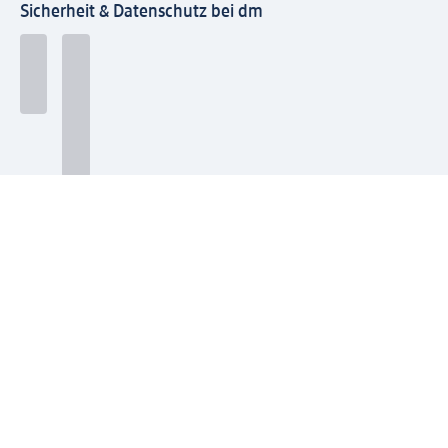
Sicherheit & Datenschutz bei dm
Zahlungsarten bei dm
Bei dm-med können die Zahlungsarten abweichen.
Mit dm verbinden